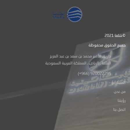
شلفا 2021©
جميع الحقوق محفوظة
طريق الأمير محمد بن سعد بن عبد العزيز
الملقا ، الرياض ، المملكة العربية السعودية
(+966) 920022295
المشاريع
من نحن
رؤيتنا
اتصل بنا