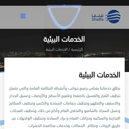
الخدمات البيئية
الرئيسية
/
الخدمات البيئية
الخدمات البيئية
نطاق خدماتنا يغطي جميع جوانب وأنشطة النظافة العامة والتي تشمل
تنظيف الغبار والغسيل بالضغط وتلميع الأسطح والأرضيات وغسيل الجدار
والاسقف والتطهير وتنظيف حمامات السباحة
والكنس وتنظيف المطابخ
وغسل السجاد بالشامبو والتخلص العام وأكثر من ذلك، وتنظيف المحلات
التجارية والسكنية وخزانات المياه و برك السباحة وتنظيف الواجهات عن
طريق الرولات ونظام
. الحمالات وخدمات مكافحة الحشرات