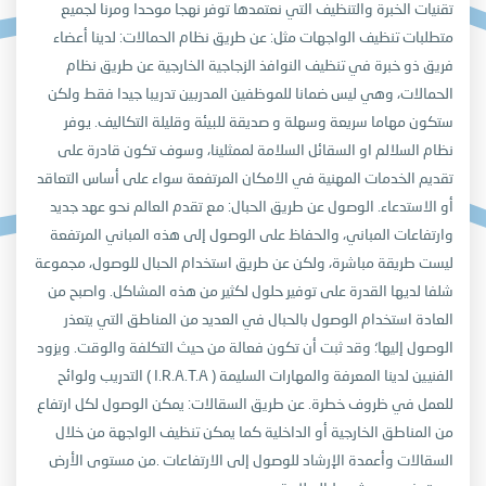
تقنيات الخبرة والتنظيف التي نعتمدها توفر نهجا موحدا ومرنا لجميع
متطلبات تنظيف الواجهات مثل: عن طريق نظام الحمالات: لدينا أعضاء
فريق ذو خبرة في تنظيف النوافذ الزجاجية الخارجية عن طريق نظام
الحمالات، وهي ليس ضمانا للموظفين المدربين تدريبا جيدا فقط ولكن
ستكون مهاما سريعة وسهلة و صديقة للبيئة وقليلة التكاليف. يوفر
نظام السلالم او السقائل السلامة لممثلينا، وسوف تكون قادرة على
تقديم الخدمات المهنية في الامكان المرتفعة سواء على أساس التعاقد
أو الاستدعاء. الوصول عن طريق الحبال: مع تقدم العالم نحو عهد جديد
وارتفاعات المباني، والحفاظ على الوصول إلى هذه المباني المرتفعة
ليست طريقة مباشرة، ولكن عن طريق استخدام الحبال للوصول، مجموعة
شلفا لديها القدرة على توفير حلول لكثير من هذه المشاكل. واصبح من
العادة استخدام الوصول بالحبال في العديد من المناطق التي يتعذر
الوصول إليها؛ وقد ثبت أن تكون فعالة من حيث التكلفة والوقت. ويزود
التدريب ولوائح ( I.R.A.T.A ) الفنيين لدينا المعرفة والمهارات السليمة
للعمل في ظروف خطرة. عن طريق السقالات: يمكن الوصول لكل ارتفاع
من المناطق الخارجية أو الداخلية كما يمكن تنظيف الواجهة من خلال
السقالات وأعمدة الإرشاد للوصول إلى الارتفاعات
.من مستوى الأرض